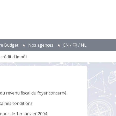
re Budget
Nos agences
EN / FR / NL
crédit d'impôt
 du revenu fiscal du foyer concerné.
taines conditions:
epuis le 1er janvier 2004.