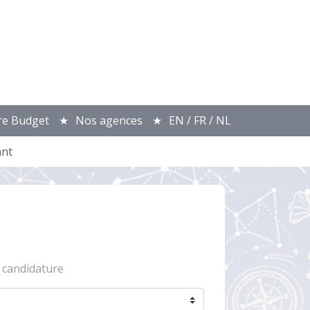
re Budget
Nos agences
EN / FR / NL
ant
 candidature