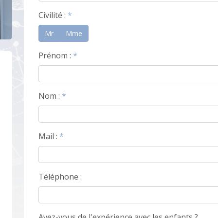
Civilité :
*
Mr
Mme
Prénom :
*
Nom :
*
Mail :
*
Téléphone :
Avez-vous de l'expérience avec les enfants ?