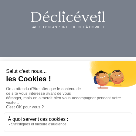
GARDE D'ENFANTS INTELLIGENTE À DOMICILE
Agences & Contact
Bordeaux
Paris Nord
Lille
Paris Sud
Lyon
Toulouse
Marseille
Yvelines
Nantes