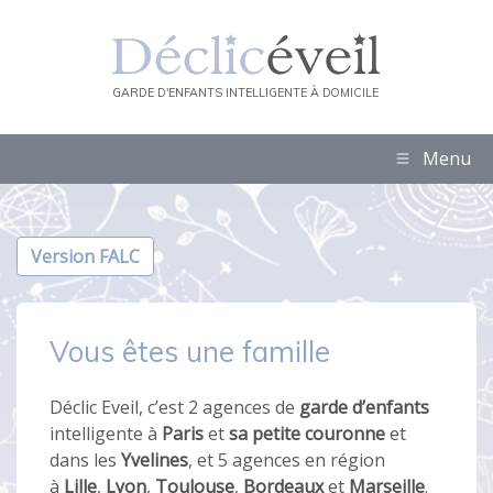
GARDE D'ENFANTS INTELLIGENTE À DOMICILE
Menu
Version FALC
Vous êtes une famille
Déclic Eveil, c’est 2 agences de
garde d’enfants
intelligente à
Paris
et
sa petite couronne
et
dans les
Yvelines
, et 5 agences en région
à
Lille
,
Lyon
,
Toulouse
,
Bordeaux
et
Marseille
.