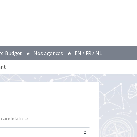
re Budget
Nos agences
EN / FR / NL
ant
 candidature