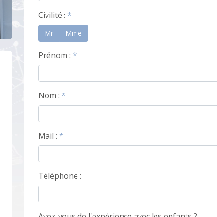
Civilité :
*
Mr
Mme
Prénom :
*
Nom :
*
Mail :
*
Téléphone :
Avez-vous de l'expérience avec les enfants ?